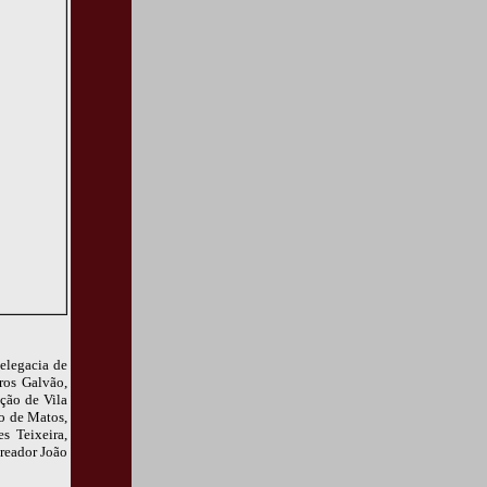
elegacia de
ros Galvão,
ação de Vila
o de Matos,
s Teixeira,
reador João