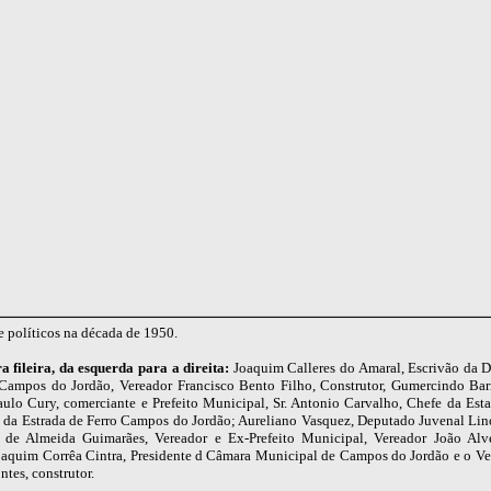
 políticos na década de 1950.
a fileira, da esquerda para a direita:
Joaquim Calleres do Amaral, Escrivão da D
 Campos do Jordão, Vereador Francisco Bento Filho, Construtor, Gumercindo Bar
aulo Cury, comerciante e Prefeito Municipal, Sr. Antonio Carvalho, Chefe da Est
, da Estrada de Ferro Campos do Jordão; Aureliano Vasquez, Deputado Juvenal Lin
s de Almeida Guimarães, Vereador e Ex-Prefeito Municipal, Vereador João Alve
oaquim Corrêa Cintra, Presidente d Câmara Municipal de Campos do Jordão e o Ve
tes, construtor.