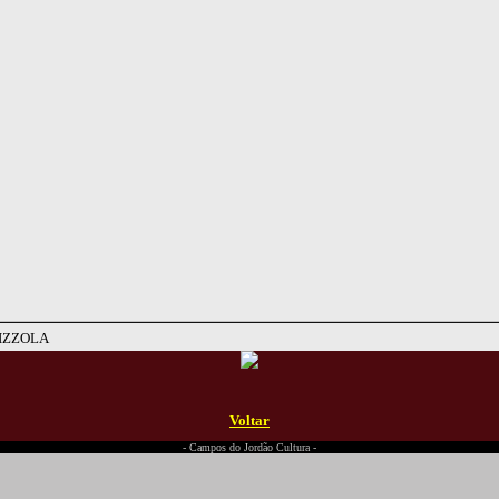
IZZOLA
Voltar
- Campos do Jordão Cultura -