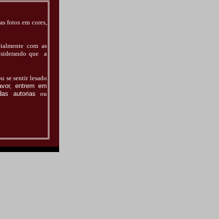
as fotos em cores,
ecialmente com as
onsiderando que a
ou se sentir lesado
avor, entrem em
as autorias
ou