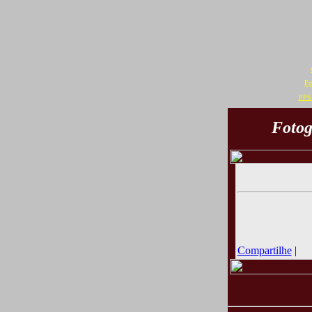
Fo
PPS 
Fotog
Compartilhe
|