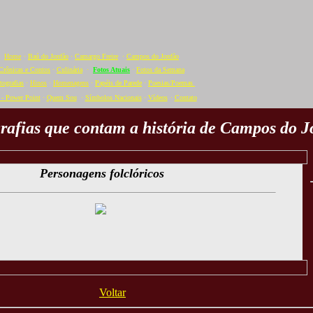
Home
·
Baú do Jordão
·
Camargo Freire
·
Campos do Jordão
Crônicas e Contos
·
Culinária
·
Fotos Atuais
·
Fotos da Semana
tografias
·
Hinos
·
Homenagens
·
Papéis de Parede
·
Poesias/Poemas
- Power Point
·
Quem Sou
·
Símbolos Nacionais
·
Vídeos
·
C
ontato
rafias que contam a história de Campos do J
Personagens folclóricos
Voltar