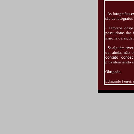
- As fotografias 
são de fotógrafos
- Esforços despe
possuidoras das 
maioria delas, da
- Se alguém tive
ou, ainda, não 
contato cono
providenciando a 
Obrigado,
Edmundo Ferreir