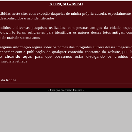
ATENÇÃO – AVISO
exibidas neste site, com exceção daquelas de minha própria autoria, especialmente 
 desconhecidos e não identificados.
ndidos e diversas pesquisas realizadas, com pessoas antigas da cidade, esp
fotos, não foram suficientes para identificar os autores dessas fotos antigas, c
ta de mais de
setenta
anos.
r alguma informação segura sobre os nomes dos fotógrafos autores dessas imagens
concordar com a publicação de qualquer conteúdo constante do website,
por f
sco
clicando aqui
, para que possamos estar divulgando os créditos d
imediata retirada
.
a da Rocha
- Campos do Jordão Cultura -