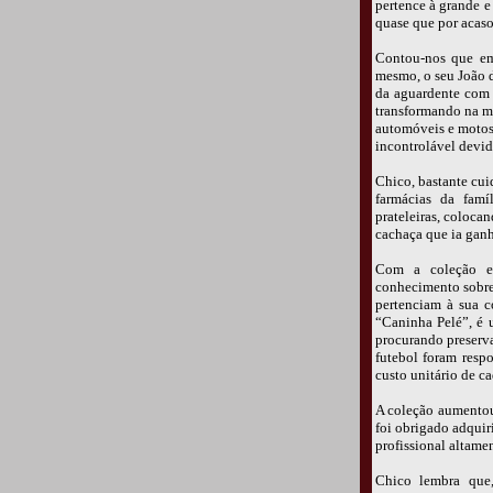
pertence à grande 
quase que por acaso
Contou-nos que em
mesmo, o seu João d
da aguardente com 
transformando na ma
automóveis e motos 
incontrolável devid
Chico, bastante cui
farmácias da famí
prateleiras, coloca
cachaça que ia ganh
Com a coleção em
conhecimento sobre 
pertenciam à sua c
“Caninha Pelé”, é u
procurando preserv
futebol foram resp
custo unitário de ca
A coleção aumentou 
foi obrigado adquir
profissional altame
Chico lembra que,