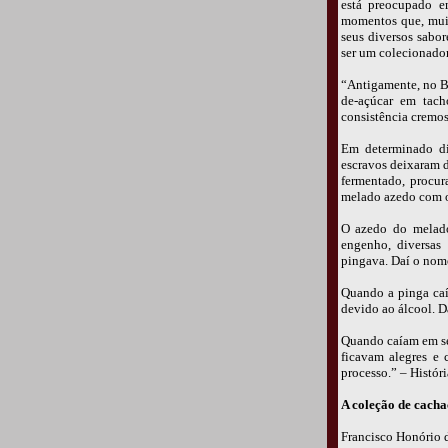
está preocupado e
momentos que, muit
seus diversos sabor
ser um colecionador
“Antigamente, no Br
de-açúcar em tac
consistência cremos
Em determinado dia
escravos deixaram 
fermentado, procur
melado azedo com o
O azedo do melado 
engenho, diversas
pingava. Daí o no
Quando a pinga caía
devido ao álcool.
Quando caíam em seu
ficavam alegres e 
processo.” – Histó
A coleção de cach
Francisco Honório d