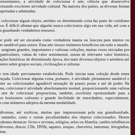
retenimento, a atividade de colecionar é arte, ciência que desenvolve
erizando excelente atividade cultural. Na maioria dos países, as diversas formas
espeitadas e admiradas.
e colecionar algum objeto, artefato ou determinada coisa faz parte do cotidiano
s. É difícil afirmar que alguém nunca colecionou algo em sua vida, até com a
r guardando verdadeiros tesouros.
ar pode até ser encarada como verdadeira mania ou loucura para muitos ou
e saudável para outros. Essa arte trouxe inúmeros benefícios em todo o mundo.
 surgiram grandes, importantes e valiosas coleções, muitas vezes iniciadas por
articulares, várias de valor sentimental, outras de relevante valor histórico,
ções históricas de determinada época, dos mais diversos objetos e artefatos até
tes sobre grupos sociais, civilizações e culturas.
 tem idade previamente estabelecida. Pode iniciar uma coleção desde tenra
ançada. Colecionar alguma coisa, portanto, é atividade plenamente saudável e
smite ao colecionador agradável sensação de prazer, posse e até de poder. Na
ras, colecionar é atividade absolutamente normal, proporcionando uma valiosa
 arte de colecionar proporciona, também, excelente oportunidade para a
s horizontes culturais e grande facilidade de intercâmbio, especialmente,
s com inúmeros adeptos da mesma modalidade.
diversas, até exóticas, muitas que impressionam pela sua grandiosidade,
, tamanho, custo e outras peculiaridades dos objetos colecionados. Dentre
emos destacar: livros e revistas, relógios, selos ou filatelia, cartões telefônicos
diversos, discos, CDs, DVDs, sapatos, roupas, chaveiros, lanternas, fotografias,
ras.