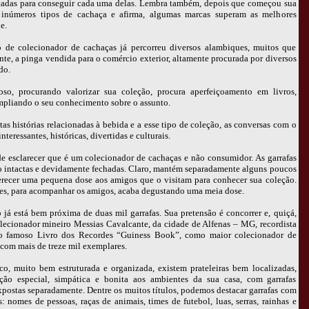
ntadas para conseguir cada uma delas. Lembra também, depois que começou sua
 inúmeros tipos de cachaça e afirma, algumas marcas superam as melhores
e.
 de colecionador de cachaças já percorreu diversos alambiques, muitos que
e, a pinga vendida para o comércio exterior, altamente procurada por diversos
do.
so, procurando valorizar sua coleção, procura aperfeiçoamento em livros,
 ampliando o seu conhecimento sobre o assunto.
s histórias relacionadas à bebida e a esse tipo de coleção, as conversas com o
nteressantes, históricas, divertidas e culturais.
e esclarecer que é um colecionador de cachaças e não consumidor. As garrafas
o intactas e devidamente fechadas. Claro, mantém separadamente alguns poucos
erecer uma pequena dose aos amigos que o visitam para conhecer sua coleção.
es, para acompanhar os amigos, acaba degustando uma meia dose.
já está bem próxima de duas mil garrafas. Sua pretensão é concorrer e, quiçá,
lecionador mineiro Messias Cavalcante, da cidade de Alfenas – MG, recordista
no famoso Livro dos Recordes “Guiness Book”, como maior colecionador de
com mais de treze mil exemplares.
o, muito bem estruturada e organizada, existem prateleiras bem localizadas,
ção especial, simpática e bonita aos ambientes da sua casa, com garrafas
postas separadamente. Dentre os muitos títulos, podemos destacar garrafas com
s: nomes de pessoas, raças de animais, times de futebol, luas, serras, rainhas e