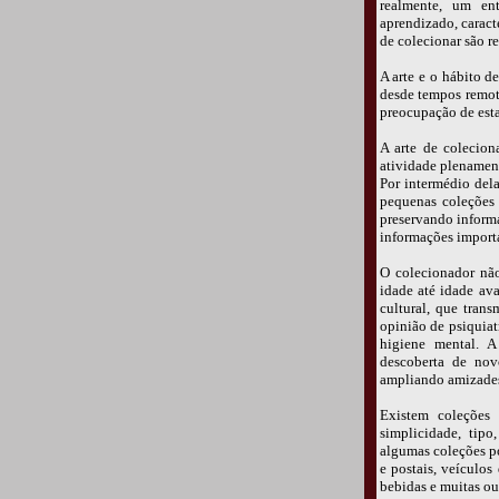
realmente, um ent
aprendizado, caract
de colecionar são r
A arte e o hábito d
desde tempos remoto
preocupação de esta
A arte de colecion
atividade plenament
Por intermédio dela
pequenas coleções p
preservando informa
informações importan
O colecionador não
idade até idade av
cultural, que tran
opinião de psiquiat
higiene mental. A
descoberta de novo
ampliando amizade
Existem coleções 
simplicidade, tipo
algumas coleções pod
e postais, veículos 
bebidas e muitas out