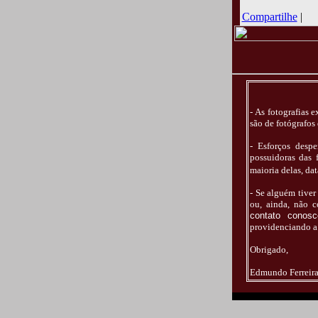
Compartilhe
|
- As fotografias 
são de fotógrafos
- Esforços despe
possuidoras das 
maioria delas, da
- Se alguém tive
ou, ainda, não 
contato cono
providenciando a 
Obrigado,
Edmundo Ferreir