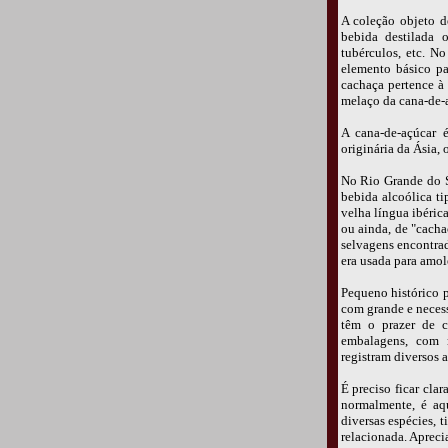
A coleção objeto d
bebida destilada o
tubérculos, etc. N
elemento básico par
cachaça pertence à 
melaço da cana-de-a
A cana-de-açúcar é
originária da Ásia, 
No Rio Grande do S
bebida alcoólica ti
velha língua ibéric
ou ainda, de "cacha
selvagens encontrad
era usada para amol
Pequeno histórico p
com grande e necess
têm o prazer de c
embalagens, com r
registram diversos a
É preciso ficar cla
normalmente, é aq
diversas espécies, 
relacionada. Apreci