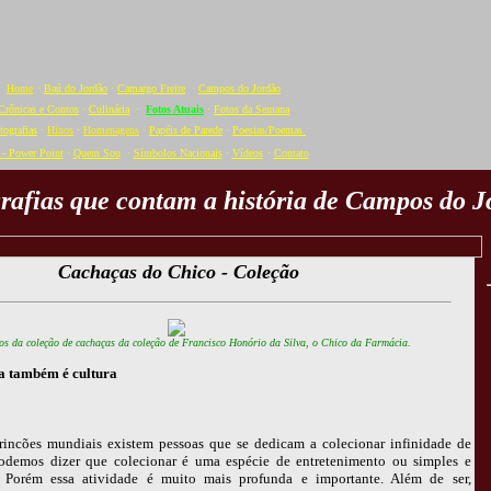
Home
·
Baú do Jordão
·
Camargo Freire
·
Campos do Jordão
Crônicas e Contos
·
Culinária
·
Fotos Atuais
·
Fotos da Semana
tografias
·
Hinos
·
Homenagens
·
Papéis de Parede
·
Poesias/Poemas
- Power Point
·
Quem Sou
·
Símbolos Nacionais
·
Vídeos
·
C
ontato
rafias que contam a história de Campos do J
Cachaças do Chico - Coleção
os da coleção de cachaças da coleção de Francisco Honório da Silva, o Chico da Farmácia.
a também é cultura
rincões mundiais existem pessoas que se dedicam a colecionar infinidade de
Podemos dizer que colecionar é uma espécie de entretenimento ou simples e
 Porém essa atividade é muito mais profunda e importante. Além de ser,