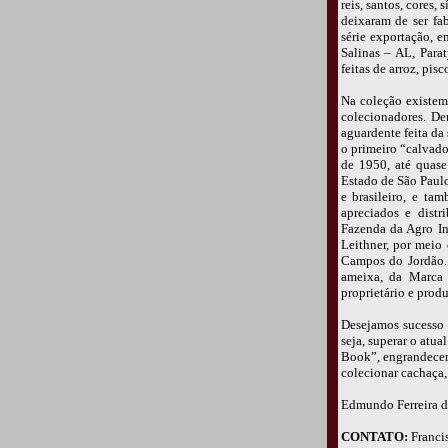
reis, santos, cores,
deixaram de ser fab
série exportação, e
Salinas – AL, Para
feitas de arroz, pis
Na coleção existem 
colecionadores. De
aguardente feita da
o primeiro “calvado
de 1950, até quase
Estado de São Paul
e brasileiro, e ta
apreciados e dist
Fazenda da Agro In
Leithner, por meio
Campos do Jordão. 
ameixa, da Marca
proprietário e prod
Desejamos sucesso 
seja, superar o atua
Book”, engrandece
colecionar cachaça,
Edmundo Ferreira d
CONTATO:
Francis