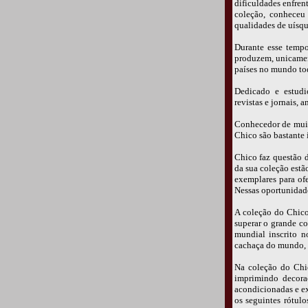
dificuldades enfre
coleção, conheceu
qualidades de uísqu
Durante esse tempo
produzem, unicament
países no mundo to
Dedicado e estudio
revistas e jornais,
Conhecedor de muita
Chico são bastante i
Chico faz questão d
da sua coleção estã
exemplares para of
Nessas oportunidad
A coleção do Chico 
superar o grande co
mundial inscrito 
cachaça do mundo, 
Na coleção do Chic
imprimindo decora
acondicionadas e ex
os seguintes rótulo