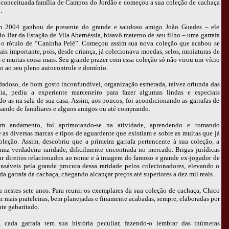
e conceituada família de Campos do Jordão e começou a sua coleção de cachaça
.
 2004 ganhou de presente do grande e saudoso amigo João Guedes – ele
o Bar da Estação de Vila Abernéssia, bisavô materno de seu filho – uma garrafa
o rótulo de “Caninha Pelé”. Começou assim sua nova coleção que acabou se
is importante, pois, desde criança, já colecionava moedas, selos, miniaturas de
e muitas coisa mais. Seu grande prazer com essa coleção só não virou um vício
o ao seu pleno autocontrole e domínio.
dadoso, de bom gosto inconfundível, organização esmerada, talvez oriunda das
lia, pediu a experiente marceneiro para fazer algumas lindas e especiais
ndo-as na sala de sua casa. Assim, aos poucos, foi acondicionando as garrafas de
ando de familiares e alguns amigos ou até comprando.
 andamento, foi aprimorando-se na atividade, aprendendo e tomando
as diversas marcas e tipos de aguardente que existiam e sobre as muitas que já
oleção. Assim, descobriu que a primeira garrafa pertencente à sua coleção, a
ma verdadeira raridade, dificilmente encontrada no mercado. Brigas jurídicas
ar direitos relacionados ao nome e à imagem do famoso e grande ex-jogador de
onsáveis pela grande procura dessa raridade pelos colecionadores, elevando o
da garrafa da cachaça, chegando alcançar preços até superiores a dez mil reais.
nestes sete anos. Para reunir os exemplares da sua coleção de cachaça, Chico
ir mais prateleiras, bem planejadas e finamente acabadas, sempre, elaboradas por
nte gabaritado.
 cada garrafa tem sua história peculiar, fazendo-o lembrar das inúmeras