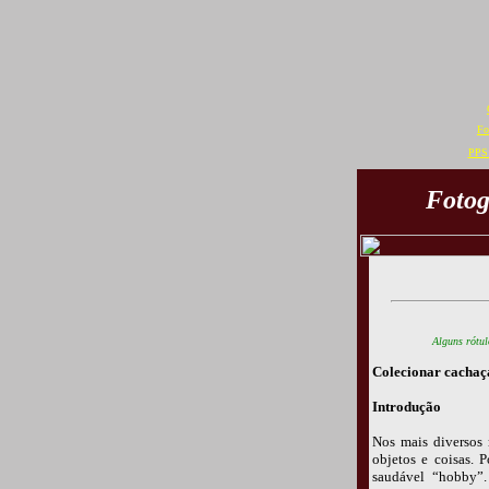
Fo
PPS 
Fotog
Alguns rótul
Colecionar cachaç
Introdução
Nos mais diversos 
objetos e coisas. 
saudável “hobby”.