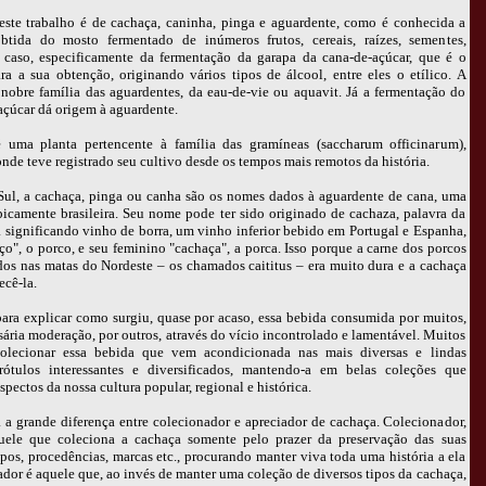
este trabalho é de cachaça, caninha, pinga e aguardente, como é conhecida a
btida do mosto fermentado de inúmeros frutos, cereais, raízes, sementes,
o caso, especificamente da fermentação da garapa da cana-de-açúcar, que é o
a a sua obtenção, originando vários tipos de álcool, entre eles o etílico. A
nobre família das aguardentes, da eau-de-vie ou aquavit. Já a fermentação do
çúcar dá origem à aguardente.
 uma planta pertencente à família das gramíneas (saccharum officinarum),
onde teve registrado seu cultivo desde os tempos mais remotos da história.
ul, a cachaça, pinga ou canha são os nomes dados à aguardente de cana, uma
picamente brasileira. Seu nome pode ter sido originado de cachaza, palavra da
a significando vinho de borra, um vinho inferior bebido em Portugal e Espanha,
ço", o porco, e seu feminino "cachaça", a porca. Isso porque a carne dos porcos
os nas matas do Nordeste – os chamados caititus – era muito dura e a cachaça
ecê-la.
ara explicar como surgiu, quase por acaso, essa bebida consumida por muitos,
ária moderação, por outros, através do vício incontrolado e lamentável. Muitos
olecionar essa bebida que vem acondicionada nas mais diversas e lindas
ótulos interessantes e diversificados, mantendo-a em belas coleções que
spectos da nossa cultura popular, regional e histórica.
ra a grande diferença entre colecionador e apreciador de cachaça. Colecionador,
uele que coleciona a cachaça somente pelo prazer da preservação das suas
tipos, procedências, marcas etc., procurando manter viva toda uma história a ela
ador é aquele que, ao invés de manter uma coleção de diversos tipos da cachaça,