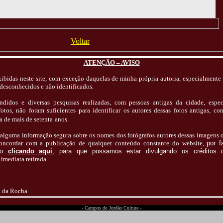
Voltar
ATENÇÃO – AVISO
exibidas neste site, com exceção daquelas de minha própria autoria, especialmente 
 desconhecidos e não identificados.
ndidos e diversas pesquisas realizadas, com pessoas antigas da cidade, esp
fotos, não foram suficientes para identificar os autores dessas fotos antigas, c
ta de mais de
setenta
anos.
r alguma informação segura sobre os nomes dos fotógrafos autores dessas imagens
concordar com a publicação de qualquer conteúdo constante do website,
por f
sco
clicando aqui
, para que possamos estar divulgando os créditos d
imediata retirada
.
a da Rocha
- Campos do Jordão Cultura -