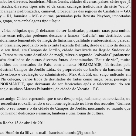
 símbolos diversos, bandeiras, Minas Gerais, cidades diversas, países, séries que já
ricadas, diversos tipos não só da cana, cachaças tradicionais da série “ouro”,
mbalagens padronizadas, carnaval, procedentes das regiões de Cristalina – GO,
ty – RJ, Januária – MG e outras, premiadas pela Revista Playboy, importadas
co, grapa, com embalagens tipo uísque.
várias relíquias que já deixaram de ser fabricadas, portanto raras para muitos
ntre essas relíquias podemos destacar a famosa “Calvila”, um destilado, uma
 sidra, suco fermentado de maçã, de finíssima qualidade e saborosíssimo paladar,
s” brasileiro, produzido pela extinta Fazenda Belfruta, desde o início da década
 o seu final, em Campos do Jordão, cidade localizada na Região Sudeste do
o. Também um outro destilado de maçã, talvez o segundo “calvados” jordanense
mbém destilados de outras diversas frutas, denominados “Eaux-de-vie”, muito
ribuídos aos mercados do País, com a marca HOMEMADE, fabricados pela
dustrial Campos do Jordão Ltda., de propriedade do barão e da baronesa Von
 do esforço e dedicação do administrador Max Ambühl, um suíço radicado em
Na coleção, vários tipos de destilados de frutas como maçã, pera, pêssego e
 NORMANDIE, que deixaram de ser fabricados após o falecimento do seu
utor, o saudoso Marcos Palombini, da cidade de Vacaria – RG.
ao amigo Chico, esperando que o seu desejo seja, realmente, concretizado, ou
l recordista e, oxalá, tendo o seu nome registrado no livro dos recordes “Guiness
ndo o seu nome e o da cidade de Campos do Jordão, mostrando ao mundo que
 com amor, dedicação e esmero, também é uma forma de cultura.
a Rocha 15 de abril de 2011.
co Honório da Silva - e.mail: franciscohonorio@ig.com.br