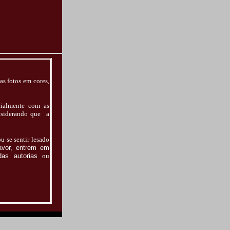
as fotos em cores,
ecialmente com as
onsiderando que a
ou se sentir lesado
avor, entrem em
as autorias
ou