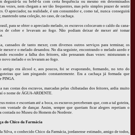
m degustá-la ou bebê-la com certa frequência ou mesmo em determinados
as vezes, nem chegam a ser tão frequentes, mas pelo simples prazer de sentir
es. O apreciador, na realidade, é um consumidor e, como tal, nunca conseguirá
, mantendo uma coleção, no caso, de cachaça.
asil, para se obter o apreciado melado, os escravos colocavam o caldo da cana-
hos de cobre e levavam ao fogo. Não podiam deixar de mexer até tomar
a.
, cansados de tanto mexer, com diversos outros serviços para terminar, os
de mexer e o melado desandou. No dia seguinte, encontrando o melado azedo e
ando esconder a falha dos feitores, não pensaram duas vezes: misturaram o
 novo melado e os levaram ao fogo.
antigo era álcool e, aos poucos, foi se evaporando, formando, no teto do
 goteiras que iam pingando constantemente. Era a cachaça já formada que
me PINGA.
 nas costas dos escravos, marcadas pelas chibatadas dos feitores, ardia muito
 Daí o nome de ÁGUA-ARDENTE.
s rostos e escorriam até a boca, os escravos perceberam que, com a tal goteira,
com vontade de dançar. Assim, sempre que queriam ficar alegres repetiam o
ria contada no Museu do Homem do Nordeste.
aça do Chico da Farmácia
a Silva, o conhecido Chico da Farmácia, jordanense estimado, amigo de todos,