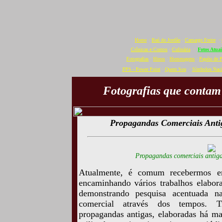
Home
·
Baú do Jordão
·
Camargo Freire
·
Crônicas e Contos
·
Culinária
·
Fotos Atuai
Fotografias
·
Hinos
·
Homenagens
·
Papéis de 
PPS - Power Point
·
Quem Sou
·
Símbolos Naci
Fotografias que contam
Propagandas Comerciais Anti
Propagandas comerciais antig
Atualmente, é comum recebermos e
encaminhando vários trabalhos elabor
demonstrando pesquisa acentuada n
comercial através dos tempos. T
propagandas antigas, elaboradas há ma