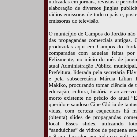
utilizadas em jornais, revistas e perió
elaboração de diversos jingles publici
rádios emissoras de todo o país e, post
emissoras de televisão.
O município de Campos do Jordão não po
das propagandas comerciais antigas. 
produzidas aqui em Campos do Jordã
comparadas com aquelas feitas por 
Felizmente, no início do mês de janei
atual Administração Pública municipal,
Prefeitura, liderada pela secretária F
e pela subsecretária Márcia Lílian 
Makiko, procurando tomar ciência de t
educação, cultura, história e ao acerv
morto existente no prédio do atual “
querido e saudoso Cine Glória de tantas 
vidas, com certeza esquecidos há m
(oitenta) slides de propagandas come
local. Esses slides, utilizando
“sanduíches” de vidros de pequena esp
x 9 cm, lacrados em toda sua volta c