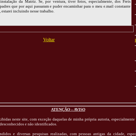
instalação da Matriz. Se, por ventura, tiver fotos, especialmente, dos Freis
 padres que por aqui passaram e puder encaminhar para o meu e.mail constante
, estarei incluindo nesse trabalho.
Voltar
ATENÇÃO – AVISO
exibidas neste site, com exceção daquelas de minha própria autoria, especialmente 
 desconhecidos e não identificados.
ndidos e diversas pesquisas realizadas, com pessoas antigas da cidade, esp