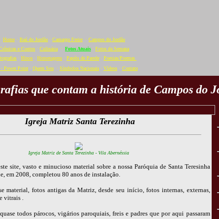
Home
·
Baú do Jordão
·
Camargo Freire
·
Campos do Jordão
Crônicas e Contos
·
Culinária
·
Fotos Atuais
·
Fotos da Semana
tografias
·
Hinos
·
Homenagens
·
Papéis de Parede
·
Poesias/Poemas
- Power Point
·
Quem Sou
·
Símbolos Nacionais
·
Vídeos
·
C
ontato
rafias que contam a história de Campos do J
Igreja Matriz Santa Terezinha
Igreja Matriz de Santa Terezinha - Vila Abernéssia
este site, vasto e minucioso material sobre a nossa Paróquia de Santa Teresinha
e, em 2008, completou 80 anos de instalação.
 material, fotos antigas da Matriz, desde seu início, fotos internas, externas,
 vitrais .
quase todos párocos, vigários paroquiais, freis e padres que por aqui passaram