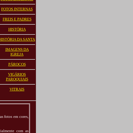
FOTOS INTERNAS
FREIS E PADRES
HISTÓRIA
HISTÓRIA DA SANTA
IMAGENS DA
IGREJA
PÁROCOS
VIGÁRIOS
PAROQUIAIS
VITRAIS
as fotos em cores,
ecialmente com as