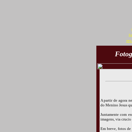
Fo
PPS 
Fotog
A partir de agora n
do Menino Jesus qu
Juntamente com esse
imagens, via crucis e
Em breve, fotos de 